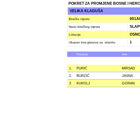
POKRET ZA PROMJENE BOSNE I HER
VELIKA KLADUŠA
001A
Biračko mjesto
SLAP
Naziv biračkog mjesta
OSNO
Lokacija
1
Ukupan broj glasova za stranku
Prezime
Ime
1.
PURIĆ
MIRSAD
2.
BURZIĆ
JASNA
3.
KUKOLJ
GORAN