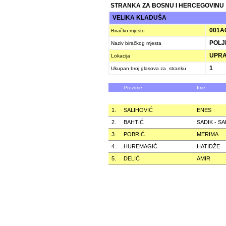
STRANKA ZA BOSNU I HERCEGOVINU
VELIKA KLADUŠA
001A
Biračko mjesto
POLJ
Naziv biračkog mjesta
UPRA
Lokacija
1
Ukupan broj glasova za stranku
Prezime
Ime
1.
SALIHOVIĆ
ENES
2.
BAHTIĆ
SADIK - S
3.
POBRIĆ
MERIMA
4.
HUREMAGIĆ
HATIDŽE
5.
DELIĆ
AMIR