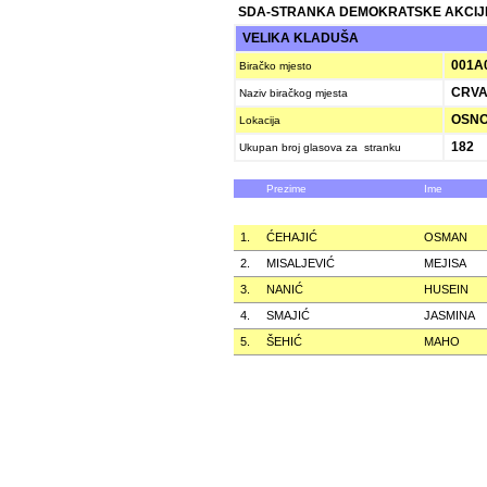
SDA-STRANKA DEMOKRATSKE AKCIJ
VELIKA KLADUŠA
001A
Biračko mjesto
CRVA
Naziv biračkog mjesta
OSNO
Lokacija
182
Ukupan broj glasova za stranku
Prezime
Ime
1.
ĆEHAJIĆ
OSMAN
2.
MISALJEVIĆ
MEJISA
3.
NANIĆ
HUSEIN
4.
SMAJIĆ
JASMINA
5.
ŠEHIĆ
MAHO