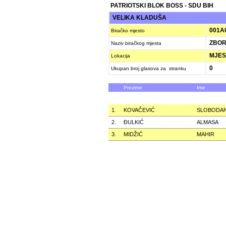
PATRIOTSKI BLOK BOSS - SDU BIH
VELIKA KLADUŠA
001A
Biračko mjesto
ZBOR
Naziv biračkog mjesta
MJES
Lokacija
0
Ukupan broj glasova za stranku
Prezime
Ime
1.
KOVAČEVIĆ
SLOBODA
2.
ÐULKIĆ
ALMASA
3.
MIDŽIĆ
MAHIR