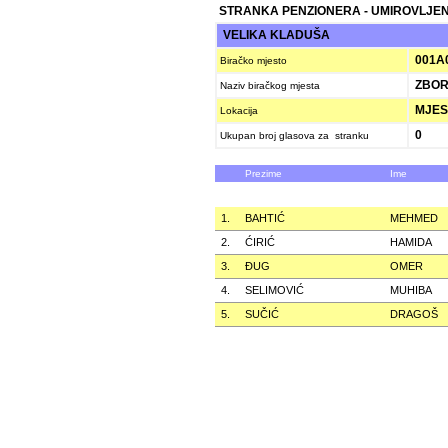
STRANKA PENZIONERA - UMIROVLJEN
VELIKA KLADUŠA
001A
Biračko mjesto
ZBOR
Naziv biračkog mjesta
MJES
Lokacija
0
Ukupan broj glasova za stranku
Prezime
Ime
1.
BAHTIĆ
MEHMED
2.
ĆIRIĆ
HAMIDA
3.
ÐUG
OMER
4.
SELIMOVIĆ
MUHIBA
5.
SUČIĆ
DRAGOŠ