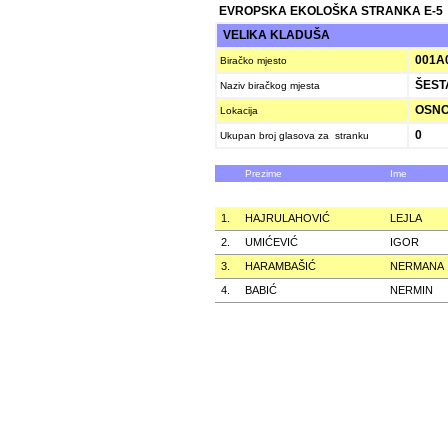
EVROPSKA EKOLOŠKA STRANKA E-5
VELIKA KLADUŠA
001A
Biračko mjesto
ŠEST
Naziv biračkog mjesta
OSNO
Lokacija
0
Ukupan broj glasova za stranku
Prezime
Ime
1.
HAJRULAHOVIĆ
LEJLA
2.
UMIĆEVIĆ
IGOR
3.
HARAMBAŠIĆ
NERMANA
4.
BABIĆ
NERMIN