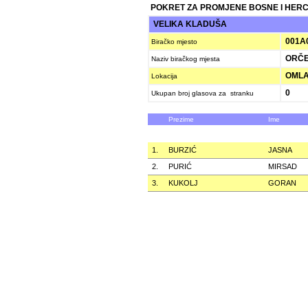
POKRET ZA PROMJENE BOSNE I HER
VELIKA KLADUŠA
001A
Biračko mjesto
ORČE
Naziv biračkog mjesta
OMLA
Lokacija
0
Ukupan broj glasova za stranku
Prezime
Ime
1.
BURZIĆ
JASNA
2.
PURIĆ
MIRSAD
3.
KUKOLJ
GORAN