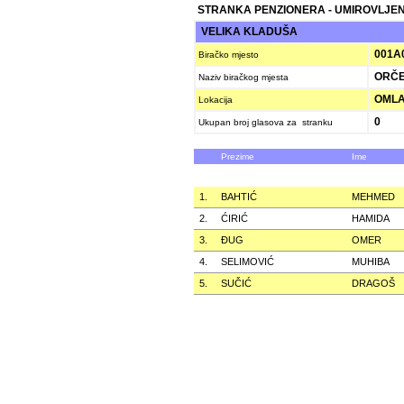
STRANKA PENZIONERA - UMIROVLJEN
VELIKA KLADUŠA
001A
Biračko mjesto
ORČE
Naziv biračkog mjesta
OMLA
Lokacija
0
Ukupan broj glasova za stranku
Prezime
Ime
1.
BAHTIĆ
MEHMED
2.
ĆIRIĆ
HAMIDA
3.
ÐUG
OMER
4.
SELIMOVIĆ
MUHIBA
5.
SUČIĆ
DRAGOŠ