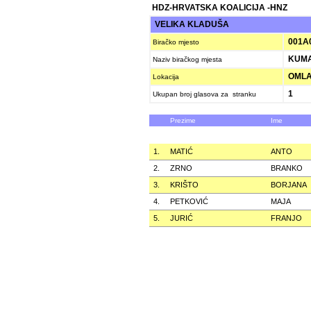
HDZ-HRVATSKA KOALICIJA -HNZ
VELIKA KLADUŠA
001A
Biračko mjesto
KUMA
Naziv biračkog mjesta
OMLA
Lokacija
1
Ukupan broj glasova za stranku
Prezime
Ime
1.
MATIĆ
ANTO
2.
ZRNO
BRANKO
3.
KRIŠTO
BORJANA
4.
PETKOVIĆ
MAJA
5.
JURIĆ
FRANJO