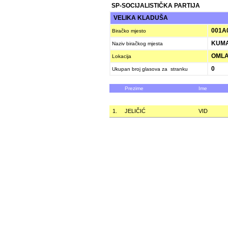
SP-SOCIJALISTIČKA PARTIJA
VELIKA KLADUŠA
001A
Biračko mjesto
KUMA
Naziv biračkog mjesta
OMLA
Lokacija
0
Ukupan broj glasova za stranku
Prezime
Ime
1.
JELIČIĆ
VID