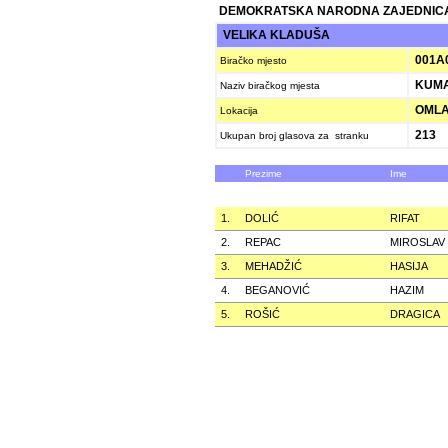
DEMOKRATSKA NARODNA ZAJEDNICA
VELIKA KLADUŠA
001A
Biračko mjesto
KUMA
Naziv biračkog mjesta
OMLA
Lokacija
213
Ukupan broj glasova za stranku
Prezime
Ime
1.
DOLIĆ
RIFAT
2.
REPAC
MIROSLAV
3.
MEHADŽIĆ
HASIJA
4.
BEGANOVIĆ
HAZIM
5.
ROŠIĆ
DRAGICA