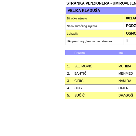
STRANKA PENZIONERA - UMIROVLJEN
VELIKA KLADUŠA
001A
Biračko mjesto
PODZ
Naziv biračkog mjesta
OSNO
Lokacija
1
Ukupan broj glasova za stranku
Prezime
Ime
1.
SELIMOVIĆ
MUHIBA
2.
BAHTIĆ
MEHMED
3.
ĆIRIĆ
HAMIDA
4.
ÐUG
OMER
5.
SUČIĆ
DRAGOŠ