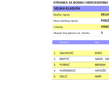
STRANKA ZA BOSNU I HERCEGOVINU
VELIKA KLADUŠA
001A
Biračko mjesto
PODZ
Naziv biračkog mjesta
OSNO
Lokacija
3
Ukupan broj glasova za stranku
Prezime
Ime
1.
SALIHOVIĆ
ENES
2.
BAHTIĆ
SADIK - S
3.
POBRIĆ
MERIMA
4.
HUREMAGIĆ
HATIDŽE
5.
DELIĆ
AMIR