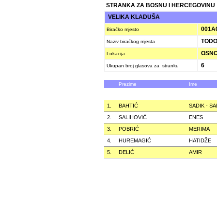
STRANKA ZA BOSNU I HERCEGOVINU
VELIKA KLADUŠA
001A
Biračko mjesto
TODO
Naziv biračkog mjesta
OSNO
Lokacija
6
Ukupan broj glasova za stranku
Prezime
Ime
1.
BAHTIĆ
SADIK - S
2.
SALIHOVIĆ
ENES
3.
POBRIĆ
MERIMA
4.
HUREMAGIĆ
HATIDŽE
5.
DELIĆ
AMIR