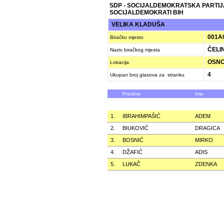
SDP - SOCIJALDEMOKRATSKA PARTIJ
SOCIJALDEMOKRATI BIH
VELIKA KLADUŠA
001A
Biračko mjesto
ČELI
Naziv biračkog mjesta
OSNO
Lokacija
4
Ukupan broj glasova za stranku
Prezime
Ime
1.
IBRAHIMPAŠIĆ
ADEM
2.
BIUKOVIĆ
DRAGICA
3.
BOSNIĆ
MIRKO
4.
DŽAFIĆ
ADIS
5.
LUKAČ
ZDENKA