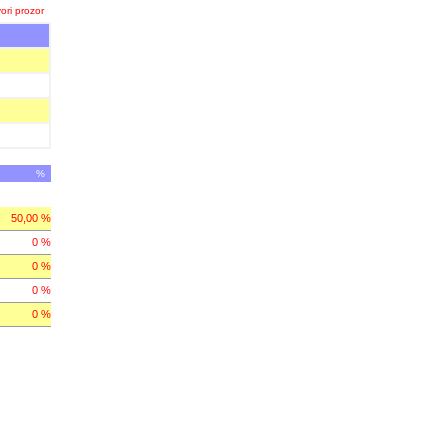
ori prozor
%
50,00 %
0 %
0 %
0 %
0 %