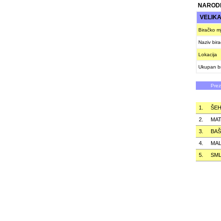
NARODN
VELIK
Biračko m
Naziv bir
Lokacija
Ukupan br
Pre
1.
ŠEH
2.
MAT
3.
BAŠ
4.
MA
5.
SML