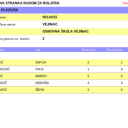
A STRANKA RADOM ZA BOLJITAK
Zatv
A KLADUŠA
001A015
jesto
VEJINAC
ačkog mjesta
OSNOVNA ŠKOLA VEJINAC
2
oj glasova za stranku
zime
Ime
Redni broj
Broj glasova
IĆ
SAFIJA
2
1
KOVIĆ
IVICA
1
0
IĆ
MARKO
5
0
LKOČ
DERVIŠA
4
0
ATIĆ
ŠEFIK
3
0