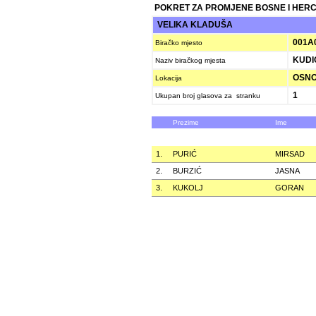
POKRET ZA PROMJENE BOSNE I HER
VELIKA KLADUŠA
001A
Biračko mjesto
KUDI
Naziv biračkog mjesta
OSNO
Lokacija
1
Ukupan broj glasova za stranku
Prezime
Ime
1.
PURIĆ
MIRSAD
2.
BURZIĆ
JASNA
3.
KUKOLJ
GORAN