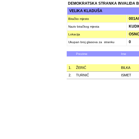
DEMOKRATSKA STRANKA INVALIDA B
VELIKA KLADUŠA
001A
Biračko mjesto
KUDI
Naziv biračkog mjesta
OSNO
Lokacija
0
Ukupan broj glasova za stranku
Prezime
Ime
1.
ŽERIĆ
BILKA
2.
TURNIĆ
ISMET