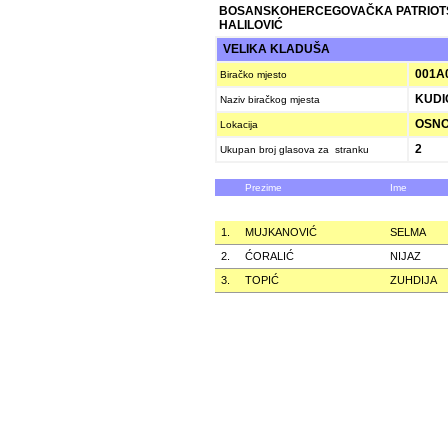
BOSANSKOHERCEGOVAČKA PATRIOT
HALILOVIĆ
VELIKA KLADUŠA
001A
Biračko mjesto
KUDI
Naziv biračkog mjesta
OSNO
Lokacija
2
Ukupan broj glasova za stranku
Prezime
Ime
1.
MUJKANOVIĆ
SELMA
2.
ĆORALIĆ
NIJAZ
3.
TOPIĆ
ZUHDIJA