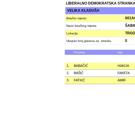
LIBERALNO DEMOKRATSKA STRANKA
VELIKA KLADUŠA
001A
Biračko mjesto
ŠABI
Naziv biračkog mjesta
TRGOV
Lokacija
0
Ukupan broj glasova za stranku
Prezime
Ime
1.
BABAČIĆ
HAKIJA
2.
BAŠIĆ
FAKETA
3.
FATKIĆ
AMIR