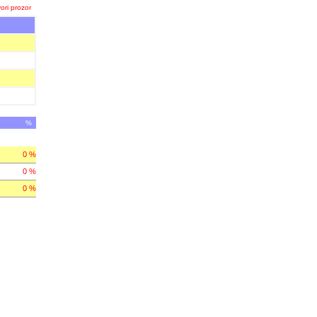
ori prozor
%
0 %
0 %
0 %