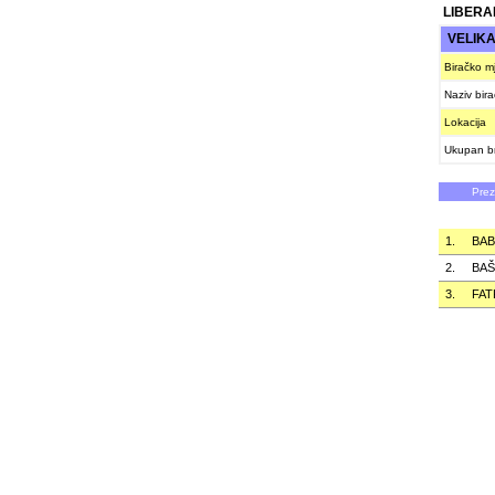
LIBERA
VELIK
Biračko m
Naziv bir
Lokacija
Ukupan br
Pre
1.
BAB
2.
BAŠ
3.
FAT