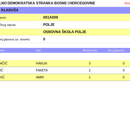
LNO DEMOKRATSKA STRANKA BOSNE I HERCEGOVINE
Zatv
A KLADUŠA
001A009
jesto
POLJE
ačkog mjesta
OSNOVNA ŠKOLA POLJE
0
oj glasova za stranku
zime
Ime
Redni broj
Broj glasova
AČIĆ
HAKIJA
3
0
IĆ
FAKETA
2
0
KIĆ
AMIR
1
0