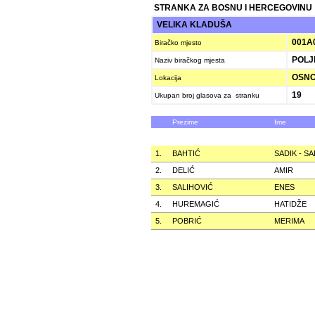
STRANKA ZA BOSNU I HERCEGOVINU
VELIKA KLADUŠA
001A
Biračko mjesto
POLJ
Naziv biračkog mjesta
OSNO
Lokacija
19
Ukupan broj glasova za stranku
Prezime
Ime
1.
BAHTIĆ
SADIK - S
2.
DELIĆ
AMIR
3.
SALIHOVIĆ
ENES
4.
HUREMAGIĆ
HATIDŽE
5.
POBRIĆ
MERIMA