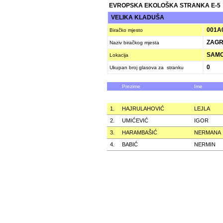
EVROPSKA EKOLOŠKA STRANKA E-5
VELIKA KLADUŠA
001A
Biračko mjesto
ZAGR
Naziv biračkog mjesta
SAMO
Lokacija
0
Ukupan broj glasova za stranku
Prezime
Ime
1.
HAJRULAHOVIĆ
LEJLA
2.
UMIĆEVIĆ
IGOR
3.
HARAMBAŠIĆ
NERMANA
4.
BABIĆ
NERMIN