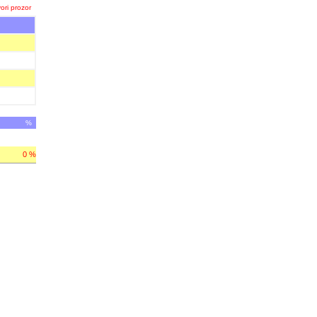
ori prozor
%
0 %