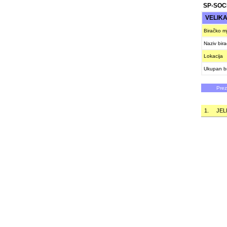
SP-SOC
VELIK
Biračko m
Naziv bir
Lokacija
Ukupan br
Pre
1.
JEL