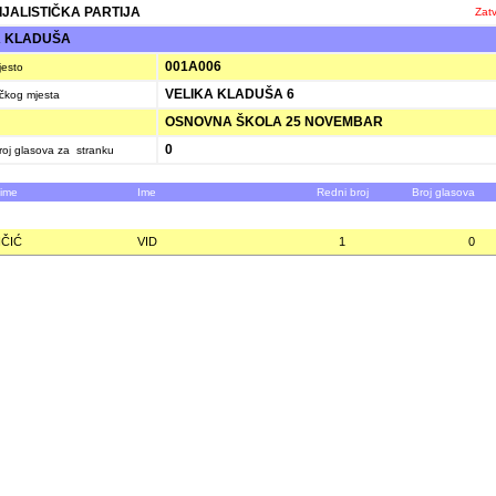
IJALISTIČKA PARTIJA
Zatv
A KLADUŠA
001A006
jesto
VELIKA KLADUŠA 6
ačkog mjesta
OSNOVNA ŠKOLA 25 NOVEMBAR
0
oj glasova za stranku
zime
Ime
Redni broj
Broj glasova
IČIĆ
VID
1
0