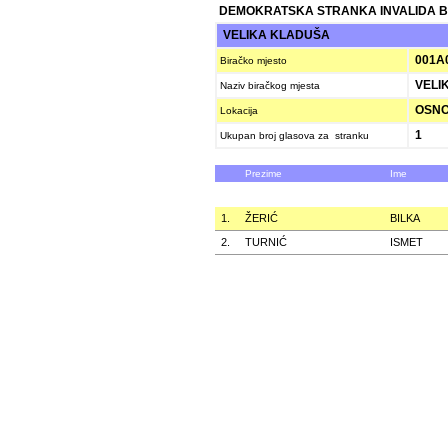
DEMOKRATSKA STRANKA INVALIDA B
VELIKA KLADUŠA
001A
Biračko mjesto
VELIK
Naziv biračkog mjesta
OSNO
Lokacija
1
Ukupan broj glasova za stranku
Prezime
Ime
1.
ŽERIĆ
BILKA
2.
TURNIĆ
ISMET