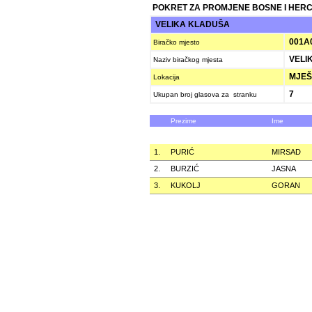
POKRET ZA PROMJENE BOSNE I HER
VELIKA KLADUŠA
001A
Biračko mjesto
VELIK
Naziv biračkog mjesta
MJEŠ
Lokacija
7
Ukupan broj glasova za stranku
Prezime
Ime
1.
PURIĆ
MIRSAD
2.
BURZIĆ
JASNA
3.
KUKOLJ
GORAN