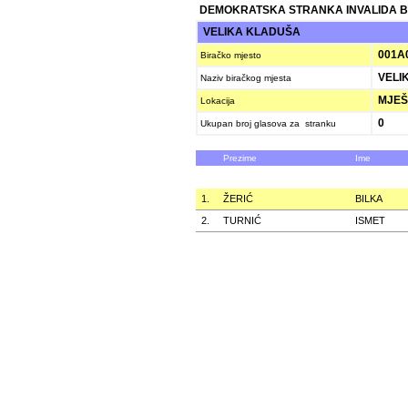
DEMOKRATSKA STRANKA INVALIDA B
VELIKA KLADUŠA
001A
Biračko mjesto
VELIK
Naziv biračkog mjesta
MJEŠ
Lokacija
0
Ukupan broj glasova za stranku
Prezime
Ime
1.
ŽERIĆ
BILKA
2.
TURNIĆ
ISMET