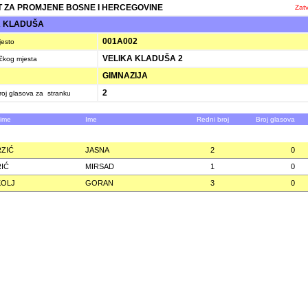
 ZA PROMJENE BOSNE I HERCEGOVINE
Zatv
A KLADUŠA
001A002
jesto
VELIKA KLADUŠA 2
ačkog mjesta
GIMNAZIJA
2
oj glasova za stranku
zime
Ime
Redni broj
Broj glasova
ZIĆ
JASNA
2
0
IĆ
MIRSAD
1
0
KOLJ
GORAN
3
0