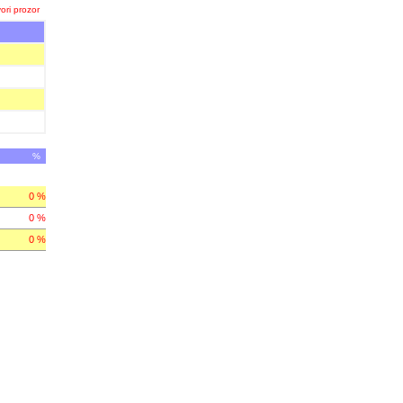
ori prozor
%
0 %
0 %
0 %