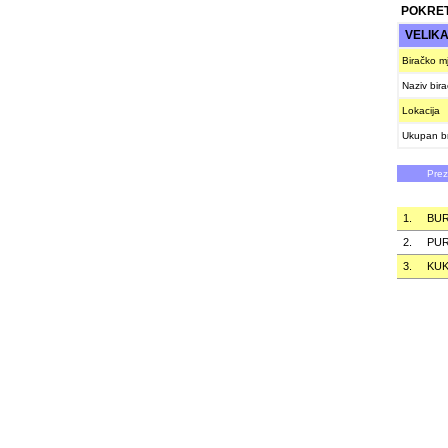
POKRET
VELIK
Biračko m
Naziv bir
Lokacija
Ukupan br
Pre
1.
BUR
2.
PUR
3.
KU