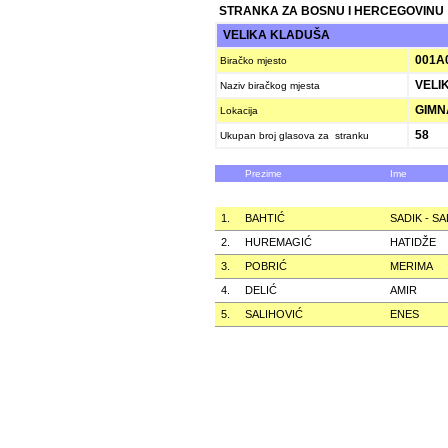
STRANKA ZA BOSNU I HERCEGOVINU
VELIKA KLADUŠA
001A
Biračko mjesto
VELIK
Naziv biračkog mjesta
GIMN
Lokacija
58
Ukupan broj glasova za stranku
Prezime
Ime
1.
BAHTIĆ
SADIK - S
2.
HUREMAGIĆ
HATIDŽE
3.
POBRIĆ
MERIMA
4.
DELIĆ
AMIR
5.
SALIHOVIĆ
ENES