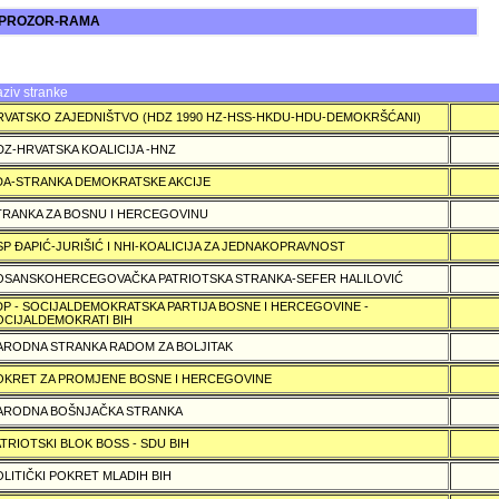
 PROZOR-RAMA
ziv stranke
RVATSKO ZAJEDNIŠTVO (HDZ 1990 HZ-HSS-HKDU-HDU-DEMOKRŠĆANI)
DZ-HRVATSKA KOALICIJA -HNZ
DA-STRANKA DEMOKRATSKE AKCIJE
TRANKA ZA BOSNU I HERCEGOVINU
SP ÐAPIĆ-JURIŠIĆ I NHI-KOALICIJA ZA JEDNAKOPRAVNOST
OSANSKOHERCEGOVAČKA PATRIOTSKA STRANKA-SEFER HALILOVIĆ
DP - SOCIJALDEMOKRATSKA PARTIJA BOSNE I HERCEGOVINE -
OCIJALDEMOKRATI BIH
ARODNA STRANKA RADOM ZA BOLJITAK
OKRET ZA PROMJENE BOSNE I HERCEGOVINE
ARODNA BOŠNJAČKA STRANKA
ATRIOTSKI BLOK BOSS - SDU BIH
OLITIČKI POKRET MLADIH BIH