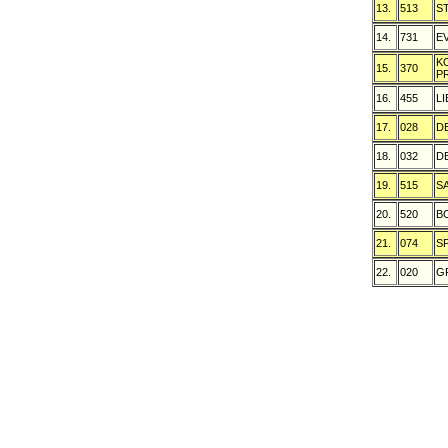
13.
513
S
14.
731
E
K
15.
370
P
16.
455
L
17.
028
D
18.
032
D
19.
515
S
20.
520
B
21.
074
S
22.
020
G