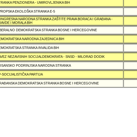
TRANKA PENZIONERA - UMIROVLJENIKA BIH
VROPSKA EKOLOŠKA STRANKA E-5
ONGRESNA NARODNA STRANKA ZAŠTITE PRAVA BORACA I GRAÐANA -
RAVDE I MORALA BIH
IBERALNO DEMOKRATSKA STRANKA BOSNE I HERCEGOVINE
EMOKRATSKA NARODNA ZAJEDNICA BIH
EMOKRATSKA STRANKA INVALIDA BIH
AVEZ NEZAVISNIH SOCIJALDEMOKRATA - SNSD - MILORAD DODIK
OSANSKO PODRINJSKA NARODNA STRANKA
P-SOCIJALISTIČKA PARTIJA
RAÐANSKA DEMOKRATSKA STRANKA BOSNE I HERCEGOVINE