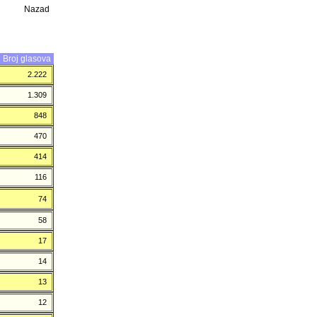
Nazad
Broj glasova
2.222
1.309
848
470
414
116
74
58
17
14
13
12