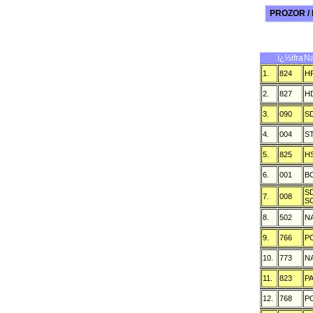
PROZOR /
ï¿½ifra
Na
1.
824
H
2.
827
H
3.
090
S
4.
004
S
5.
825
H
6.
001
B
S
7.
008
S
8.
502
N
9.
766
P
10.
773
N
11.
823
P
12.
768
P