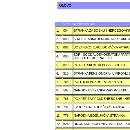
OLOVO
Šifra
Naziv stranke
1.
004
STRANKA ZA BOSNU I HERCEGOVIN
2.
090
SDA-STRANKA DEMOKRATSKE AKCI
3.
001
BOSANSKOHERCEGOVAČKA PATRIOT
SDP - SOCIJALDEMOKRATSKA PARTI
4.
008
SOCIJALDEMOKRATI BIH
5.
823
PATRIOTSKI BLOK BOSS - SDU BIH
6.
513
STRANKA PENZIONERA - UMIROVLJE
7.
768
POLITIČKI POKRET MLADIH BIH
8.
502
NARODNA STRANKA RADOM ZA BOL
9.
766
POKRET ZA PROMJENE BOSNE I H
10.
731
EVROPSKA EKOLOŠKA STRANKA E-5
11.
773
NARODNA BOŠNJAČKA STRANKA
12.
824
HRVATSKO ZAJEDNIŠTVO (HDZ 199