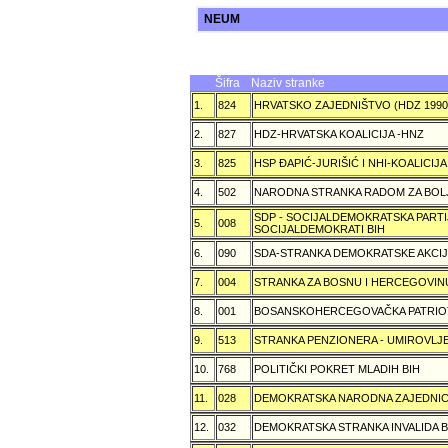
NEUM
Šifra
Naziv stranke
1.
824
HRVATSKO ZAJEDNIŠTVO (HDZ 199
2.
827
HDZ-HRVATSKA KOALICIJA -HNZ
3.
825
HSP ÐAPIĆ-JURIŠIĆ I NHI-KOALICI
4.
502
NARODNA STRANKA RADOM ZA BOL
SDP - SOCIJALDEMOKRATSKA PARTI
5.
008
SOCIJALDEMOKRATI BIH
6.
090
SDA-STRANKA DEMOKRATSKE AKCI
7.
004
STRANKA ZA BOSNU I HERCEGOVIN
8.
001
BOSANSKOHERCEGOVAČKA PATRIOT
9.
513
STRANKA PENZIONERA - UMIROVLJE
10.
768
POLITIČKI POKRET MLADIH BIH
11.
028
DEMOKRATSKA NARODNA ZAJEDNIC
12.
032
DEMOKRATSKA STRANKA INVALIDA B