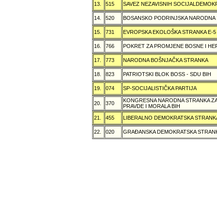
13.
515
SAVEZ NEZAVISNIH SOCIJALDEMOKR
14.
520
BOSANSKO PODRINJSKA NARODNA
15.
731
EVROPSKA EKOLOŠKA STRANKA E-5
16.
766
POKRET ZA PROMJENE BOSNE I H
17.
773
NARODNA BOŠNJAČKA STRANKA
18.
823
PATRIOTSKI BLOK BOSS - SDU BIH
19.
074
SP-SOCIJALISTIČKA PARTIJA
KONGRESNA NARODNA STRANKA ZAŠ
20.
370
PRAVDE I MORALA BIH
21.
455
LIBERALNO DEMOKRATSKA STRANK
22.
020
GRAÐANSKA DEMOKRATSKA STRANK