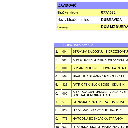
ZAVIDOVIĆI
077A032
Biračko mjesto
Naziv biračkog mjesta
DUBRAVICA
DOM MZ DUBRA
Lokacija
ï¿½ifra
Naziv stranke
1.
004
STRANKA ZA BOSNU I HERCEGOVIN
2.
090
SDA-STRANKA DEMOKRATSKE AKCI
3.
001
BOSANSKOHERCEGOVAČKA PATRIOT
4.
502
NARODNA STRANKA RADOM ZA BOL
5.
823
PATRIOTSKI BLOK BOSS - SDU BIH
SDP - SOCIJALDEMOKRATSKA PARTI
6.
008
SOCIJALDEMOKRATI BIH
7.
513
STRANKA PENZIONERA - UMIROVLJE
8.
827
HDZ-HRVATSKA KOALICIJA -HNZ
9.
773
NARODNA BOŠNJAČKA STRANKA
10.
032
DEMOKRATSKA STRANKA INVALIDA B