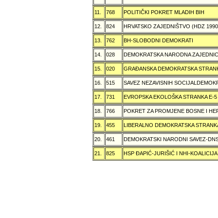
11.
768
POLITIČKI POKRET MLADIH BIH
12.
824
HRVATSKO ZAJEDNIŠTVO (HDZ 199
13.
762
BH-SLOBODNI DEMOKRATI
14.
028
DEMOKRATSKA NARODNA ZAJEDNIC
15.
020
GRAÐANSKA DEMOKRATSKA STRANK
16.
515
SAVEZ NEZAVISNIH SOCIJALDEMOKR
17.
731
EVROPSKA EKOLOŠKA STRANKA E-5
18.
766
POKRET ZA PROMJENE BOSNE I H
19.
455
LIBERALNO DEMOKRATSKA STRANK
20.
461
DEMOKRATSKI NARODNI SAVEZ-DN
21.
825
HSP ÐAPIĆ-JURIŠIĆ I NHI-KOALICI