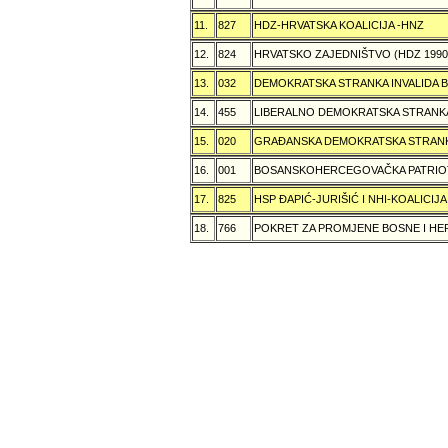
11.
827
HDZ-HRVATSKA KOALICIJA -HNZ
12.
824
HRVATSKO ZAJEDNIŠTVO (HDZ 199
13.
032
DEMOKRATSKA STRANKA INVALIDA B
14.
455
LIBERALNO DEMOKRATSKA STRANK
15.
020
GRAÐANSKA DEMOKRATSKA STRANK
16.
001
BOSANSKOHERCEGOVAČKA PATRIOT
17.
825
HSP ÐAPIĆ-JURIŠIĆ I NHI-KOALICI
18.
766
POKRET ZA PROMJENE BOSNE I H