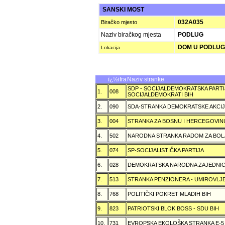
SANSKI MOST
032A035
Biračko mjesto
Naziv biračkog mjesta
PODLUG
DOM U PODLU
Lokacija
ï¿½ifra
Naziv stranke
SDP - SOCIJALDEMOKRATSKA PARTI
1.
008
SOCIJALDEMOKRATI BIH
2.
090
SDA-STRANKA DEMOKRATSKE AKCI
3.
004
STRANKA ZA BOSNU I HERCEGOVIN
4.
502
NARODNA STRANKA RADOM ZA BOL
5.
074
SP-SOCIJALISTIČKA PARTIJA
6.
028
DEMOKRATSKA NARODNA ZAJEDNIC
7.
513
STRANKA PENZIONERA - UMIROVLJE
8.
768
POLITIČKI POKRET MLADIH BIH
9.
823
PATRIOTSKI BLOK BOSS - SDU BIH
10.
731
EVROPSKA EKOLOŠKA STRANKA E-5