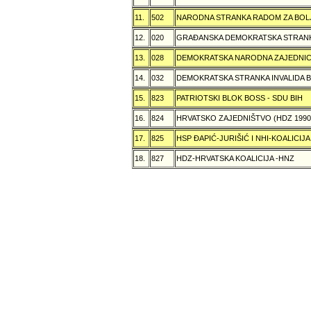
11.
502
NARODNA STRANKA RADOM ZA BOL
12.
020
GRAÐANSKA DEMOKRATSKA STRANK
13.
028
DEMOKRATSKA NARODNA ZAJEDNIC
14.
032
DEMOKRATSKA STRANKA INVALIDA B
15.
823
PATRIOTSKI BLOK BOSS - SDU BIH
16.
824
HRVATSKO ZAJEDNIŠTVO (HDZ 199
17.
825
HSP ÐAPIĆ-JURIŠIĆ I NHI-KOALICI
18.
827
HDZ-HRVATSKA KOALICIJA -HNZ