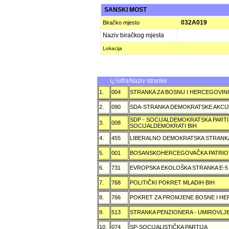
SANSKI MOST
032A019
Biračko mjesto
Naziv biračkog mjesta
Lokacija
ï¿½ifra
Naziv stranke
1.
004
STRANKA ZA BOSNU I HERCEGOVIN
2.
090
SDA-STRANKA DEMOKRATSKE AKCI
SDP - SOCIJALDEMOKRATSKA PARTI
3.
008
SOCIJALDEMOKRATI BIH
4.
455
LIBERALNO DEMOKRATSKA STRANK
5.
001
BOSANSKOHERCEGOVAČKA PATRIOT
6.
731
EVROPSKA EKOLOŠKA STRANKA E-5
7.
768
POLITIČKI POKRET MLADIH BIH
8.
766
POKRET ZA PROMJENE BOSNE I H
9.
513
STRANKA PENZIONERA - UMIROVLJE
10.
074
SP-SOCIJALISTIČKA PARTIJA