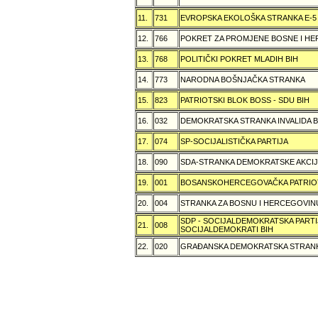
11.
731
EVROPSKA EKOLOŠKA STRANKA E-5
12.
766
POKRET ZA PROMJENE BOSNE I H
13.
768
POLITIČKI POKRET MLADIH BIH
14.
773
NARODNA BOŠNJAČKA STRANKA
15.
823
PATRIOTSKI BLOK BOSS - SDU BIH
16.
032
DEMOKRATSKA STRANKA INVALIDA B
17.
074
SP-SOCIJALISTIČKA PARTIJA
18.
090
SDA-STRANKA DEMOKRATSKE AKCI
19.
001
BOSANSKOHERCEGOVAČKA PATRIOT
20.
004
STRANKA ZA BOSNU I HERCEGOVIN
SDP - SOCIJALDEMOKRATSKA PARTI
21.
008
SOCIJALDEMOKRATI BIH
22.
020
GRAÐANSKA DEMOKRATSKA STRANK