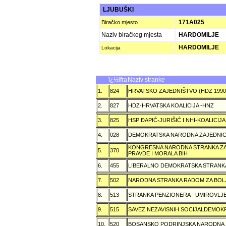
LJUBUŠKI
171A025
Biračko mjesto
Naziv biračkog mjesta
HARDOMILJE
HARDOMILJE
Lokacija
ï¿½ifra
Naziv stranke
1.
824
HRVATSKO ZAJEDNIŠTVO (HDZ 199
2.
827
HDZ-HRVATSKA KOALICIJA -HNZ
3.
825
HSP ÐAPIĆ-JURIŠIĆ I NHI-KOALICI
4.
028
DEMOKRATSKA NARODNA ZAJEDNIC
KONGRESNA NARODNA STRANKA ZAŠ
5.
370
PRAVDE I MORALA BIH
6.
455
LIBERALNO DEMOKRATSKA STRANK
7.
502
NARODNA STRANKA RADOM ZA BOL
8.
513
STRANKA PENZIONERA - UMIROVLJE
9.
515
SAVEZ NEZAVISNIH SOCIJALDEMOKR
10.
520
BOSANSKO PODRINJSKA NARODNA