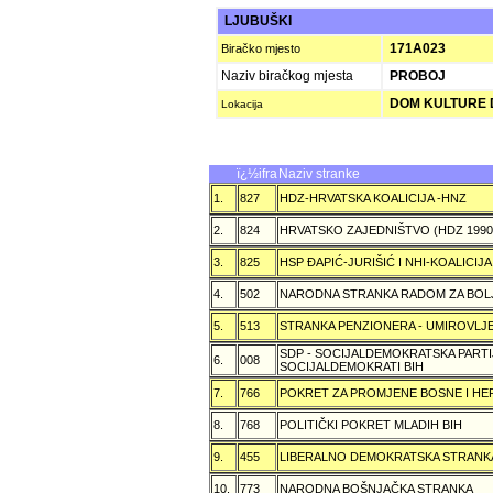
LJUBUŠKI
171A023
Biračko mjesto
Naziv biračkog mjesta
PROBOJ
DOM KULTURE D
Lokacija
ï¿½ifra
Naziv stranke
1.
827
HDZ-HRVATSKA KOALICIJA -HNZ
2.
824
HRVATSKO ZAJEDNIŠTVO (HDZ 199
3.
825
HSP ÐAPIĆ-JURIŠIĆ I NHI-KOALICI
4.
502
NARODNA STRANKA RADOM ZA BOL
5.
513
STRANKA PENZIONERA - UMIROVLJE
SDP - SOCIJALDEMOKRATSKA PARTI
6.
008
SOCIJALDEMOKRATI BIH
7.
766
POKRET ZA PROMJENE BOSNE I H
8.
768
POLITIČKI POKRET MLADIH BIH
9.
455
LIBERALNO DEMOKRATSKA STRANK
10.
773
NARODNA BOŠNJAČKA STRANKA