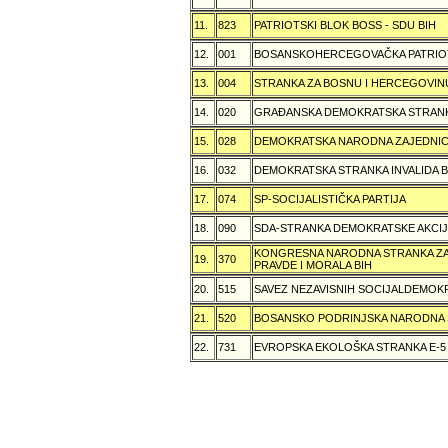
11.
823
PATRIOTSKI BLOK BOSS - SDU BIH
12.
001
BOSANSKOHERCEGOVAČKA PATRIOT
13.
004
STRANKA ZA BOSNU I HERCEGOVIN
14.
020
GRAÐANSKA DEMOKRATSKA STRANK
15.
028
DEMOKRATSKA NARODNA ZAJEDNIC
16.
032
DEMOKRATSKA STRANKA INVALIDA B
17.
074
SP-SOCIJALISTIČKA PARTIJA
18.
090
SDA-STRANKA DEMOKRATSKE AKCI
KONGRESNA NARODNA STRANKA ZAŠ
19.
370
PRAVDE I MORALA BIH
20.
515
SAVEZ NEZAVISNIH SOCIJALDEMOKR
21.
520
BOSANSKO PODRINJSKA NARODNA
22.
731
EVROPSKA EKOLOŠKA STRANKA E-5