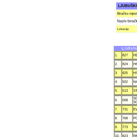
LJUBUŠK
Biračko mjes
Naziv birač
Lokacija
ï¿½ifra
Na
1.
827
H
2.
824
H
3.
825
H
4.
502
N
5.
513
S
S
6.
008
S
7.
731
E
8.
768
P
9.
773
N
10.
823
P