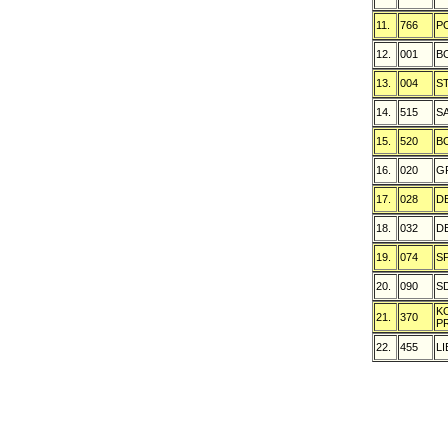
11.
766
P
12.
001
B
13.
004
S
14.
515
S
15.
520
B
16.
020
G
17.
028
D
18.
032
D
19.
074
S
20.
090
S
K
21.
370
P
22.
455
L