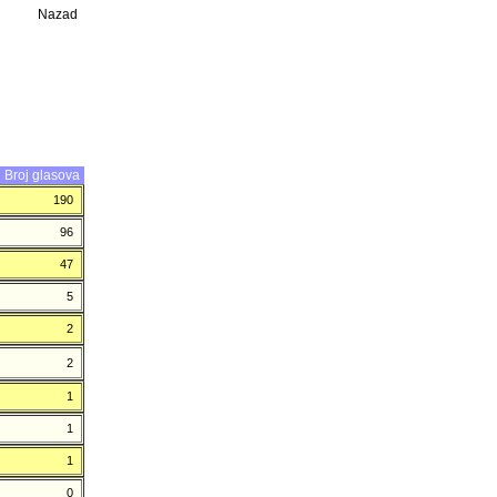
Nazad
Broj glasova
190
96
47
5
2
2
1
1
1
0