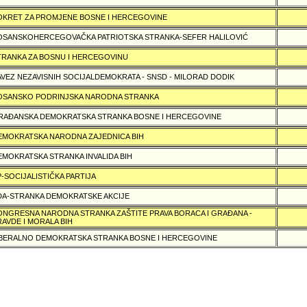
OKRET ZA PROMJENE BOSNE I HERCEGOVINE
OSANSKOHERCEGOVAČKA PATRIOTSKA STRANKA-SEFER HALILOVIĆ
TRANKA ZA BOSNU I HERCEGOVINU
AVEZ NEZAVISNIH SOCIJALDEMOKRATA - SNSD - MILORAD DODIK
OSANSKO PODRINJSKA NARODNA STRANKA
RAÐANSKA DEMOKRATSKA STRANKA BOSNE I HERCEGOVINE
EMOKRATSKA NARODNA ZAJEDNICA BIH
EMOKRATSKA STRANKA INVALIDA BIH
P-SOCIJALISTIČKA PARTIJA
DA-STRANKA DEMOKRATSKE AKCIJE
ONGRESNA NARODNA STRANKA ZAŠTITE PRAVA BORACA I GRAÐANA -
RAVDE I MORALA BIH
IBERALNO DEMOKRATSKA STRANKA BOSNE I HERCEGOVINE