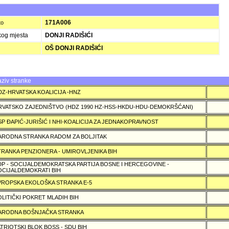
I
171A006
to
kog mjesta
DONJI RADIŠIĆI
OŠ DONJI RADIŠIĆI
ziv stranke
DZ-HRVATSKA KOALICIJA -HNZ
RVATSKO ZAJEDNIŠTVO (HDZ 1990 HZ-HSS-HKDU-HDU-DEMOKRŠĆANI)
SP ÐAPIĆ-JURIŠIĆ I NHI-KOALICIJA ZA JEDNAKOPRAVNOST
ARODNA STRANKA RADOM ZA BOLJITAK
TRANKA PENZIONERA - UMIROVLJENIKA BIH
DP - SOCIJALDEMOKRATSKA PARTIJA BOSNE I HERCEGOVINE -
OCIJALDEMOKRATI BIH
VROPSKA EKOLOŠKA STRANKA E-5
OLITIČKI POKRET MLADIH BIH
ARODNA BOŠNJAČKA STRANKA
ATRIOTSKI BLOK BOSS - SDU BIH