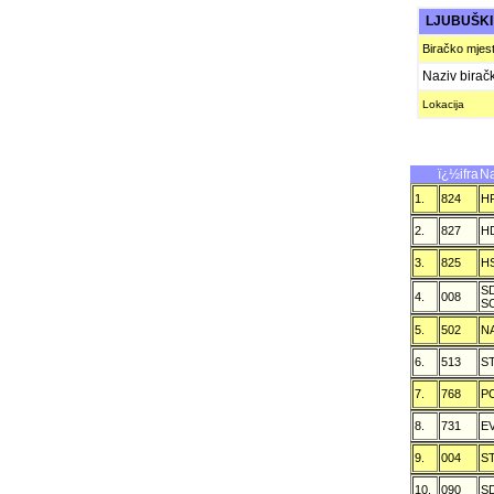
LJUBUŠK
Biračko mjes
Naziv birač
Lokacija
ï¿½ifra
Na
1.
824
H
2.
827
H
3.
825
H
S
4.
008
S
5.
502
N
6.
513
S
7.
768
P
8.
731
E
9.
004
S
10.
090
S