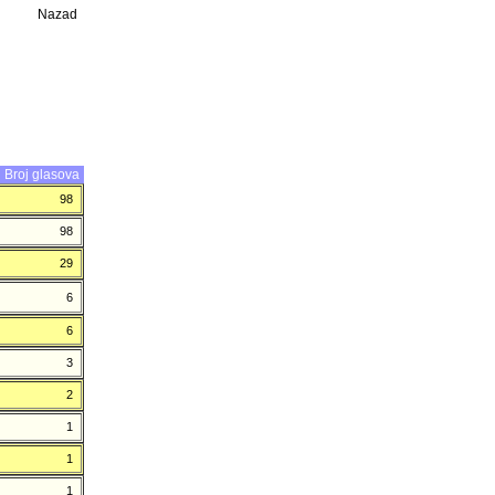
Nazad
Broj glasova
98
98
29
6
6
3
2
1
1
1