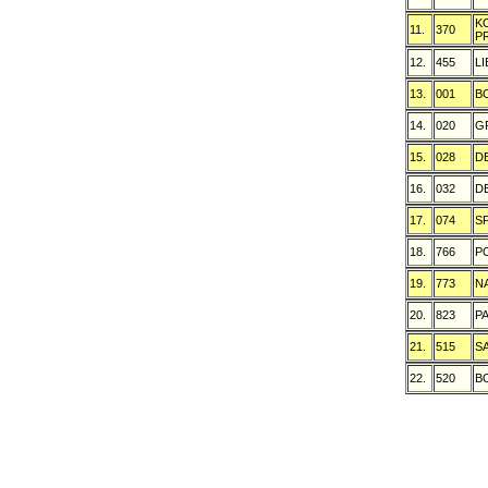
K
11.
370
P
12.
455
L
13.
001
B
14.
020
G
15.
028
D
16.
032
D
17.
074
S
18.
766
P
19.
773
N
20.
823
P
21.
515
S
22.
520
B