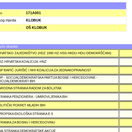
I
171A001
to
kog mjesta
KLOBUK
OŠ KLOBUK
ziv stranke
RVATSKO ZAJEDNIŠTVO (HDZ 1990 HZ-HSS-HKDU-HDU-DEMOKRŠĆANI)
DZ-HRVATSKA KOALICIJA -HNZ
SP ÐAPIĆ-JURIŠIĆ I NHI-KOALICIJA ZA JEDNAKOPRAVNOST
DP - SOCIJALDEMOKRATSKA PARTIJA BOSNE I HERCEGOVINE -
OCIJALDEMOKRATI BIH
ARODNA STRANKA RADOM ZA BOLJITAK
TRANKA PENZIONERA - UMIROVLJENIKA BIH
OLITIČKI POKRET MLADIH BIH
VROPSKA EKOLOŠKA STRANKA E-5
TRANKA ZA BOSNU I HERCEGOVINU
DA-STRANKA DEMOKRATSKE AKCIJE