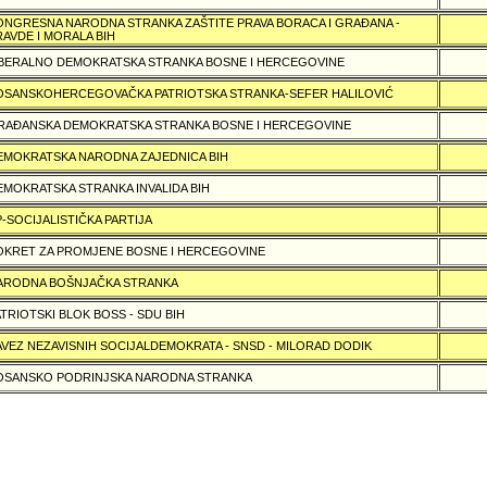
ONGRESNA NARODNA STRANKA ZAŠTITE PRAVA BORACA I GRAÐANA -
RAVDE I MORALA BIH
IBERALNO DEMOKRATSKA STRANKA BOSNE I HERCEGOVINE
OSANSKOHERCEGOVAČKA PATRIOTSKA STRANKA-SEFER HALILOVIĆ
RAÐANSKA DEMOKRATSKA STRANKA BOSNE I HERCEGOVINE
EMOKRATSKA NARODNA ZAJEDNICA BIH
EMOKRATSKA STRANKA INVALIDA BIH
P-SOCIJALISTIČKA PARTIJA
OKRET ZA PROMJENE BOSNE I HERCEGOVINE
ARODNA BOŠNJAČKA STRANKA
ATRIOTSKI BLOK BOSS - SDU BIH
AVEZ NEZAVISNIH SOCIJALDEMOKRATA - SNSD - MILORAD DODIK
OSANSKO PODRINJSKA NARODNA STRANKA