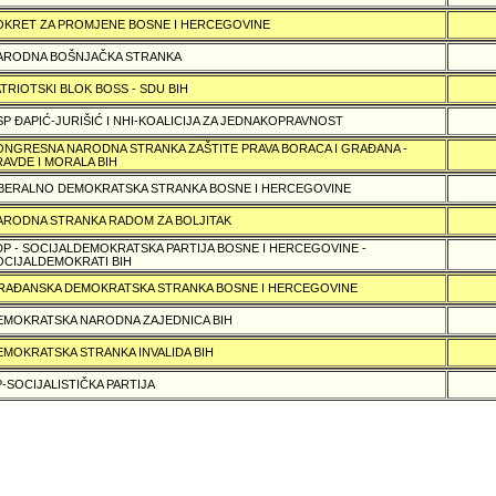
OKRET ZA PROMJENE BOSNE I HERCEGOVINE
ARODNA BOŠNJAČKA STRANKA
ATRIOTSKI BLOK BOSS - SDU BIH
SP ÐAPIĆ-JURIŠIĆ I NHI-KOALICIJA ZA JEDNAKOPRAVNOST
ONGRESNA NARODNA STRANKA ZAŠTITE PRAVA BORACA I GRAÐANA -
RAVDE I MORALA BIH
IBERALNO DEMOKRATSKA STRANKA BOSNE I HERCEGOVINE
ARODNA STRANKA RADOM ZA BOLJITAK
DP - SOCIJALDEMOKRATSKA PARTIJA BOSNE I HERCEGOVINE -
OCIJALDEMOKRATI BIH
RAÐANSKA DEMOKRATSKA STRANKA BOSNE I HERCEGOVINE
EMOKRATSKA NARODNA ZAJEDNICA BIH
EMOKRATSKA STRANKA INVALIDA BIH
P-SOCIJALISTIČKA PARTIJA