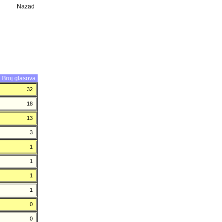
Nazad
Broj glasova
32
18
13
3
1
1
1
1
0
0