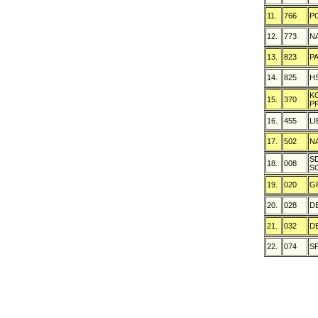
11.
766
P
12.
773
N
13.
823
P
14.
825
H
K
15.
370
P
16.
455
L
17.
502
N
S
18.
008
S
19.
020
G
20.
028
D
21.
032
D
22.
074
S