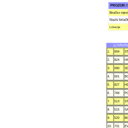
PROZOR /
Biračko mjes
Naziv birač
Lokacija
ï¿½ifra
Na
1.
004
S
2.
824
H
3.
090
S
4.
001
B
5.
827
H
6.
768
P
7.
513
S
8.
515
S
9.
520
B
10.
731
E