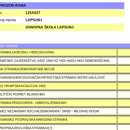
 PROZOR-RAMA
125A027
to
kog mjesta
LAPSUNJ
OSNOVNA ŠKOLA LAPSUNJ
ziv stranke
TRANKA ZA BOSNU I HERCEGOVINU
RVATSKO ZAJEDNIŠTVO (HDZ 1990 HZ-HSS-HKDU-HDU-DEMOKRŠĆANI)
DA-STRANKA DEMOKRATSKE AKCIJE
OSANSKOHERCEGOVAČKA PATRIOTSKA STRANKA-SEFER HALILOVIĆ
DZ-HRVATSKA KOALICIJA -HNZ
OLITIČKI POKRET MLADIH BIH
TRANKA PENZIONERA - UMIROVLJENIKA BIH
AVEZ NEZAVISNIH SOCIJALDEMOKRATA - SNSD - MILORAD DODIK
OSANSKO PODRINJSKA NARODNA STRANKA
VROPSKA EKOLOŠKA STRANKA E-5