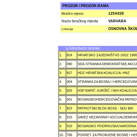
PROZOR / PROZOR-RAMA
125A026
Biračko mjesto
Naziv biračkog mjesta
VARVARA
OSNOVNA ŠKOL
Lokacija
ï¿½ifra
Naziv stranke
1.
824
HRVATSKO ZAJEDNIŠTVO (HDZ 199
2.
090
SDA-STRANKA DEMOKRATSKE AKCI
3.
827
HDZ-HRVATSKA KOALICIJA -HNZ
4.
004
STRANKA ZA BOSNU I HERCEGOVIN
5.
825
HSP ÐAPIĆ-JURIŠIĆ I NHI-KOALICI
6.
001
BOSANSKOHERCEGOVAČKA PATRIOT
7.
823
PATRIOTSKI BLOK BOSS - SDU BIH
8.
515
SAVEZ NEZAVISNIH SOCIJALDEMOKR
9.
520
BOSANSKO PODRINJSKA NARODNA
10.
766
POKRET ZA PROMJENE BOSNE I H