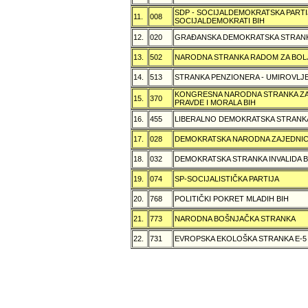
SDP - SOCIJALDEMOKRATSKA PARTI
11.
008
SOCIJALDEMOKRATI BIH
12.
020
GRAÐANSKA DEMOKRATSKA STRANK
13.
502
NARODNA STRANKA RADOM ZA BOL
14.
513
STRANKA PENZIONERA - UMIROVLJE
KONGRESNA NARODNA STRANKA ZAŠ
15.
370
PRAVDE I MORALA BIH
16.
455
LIBERALNO DEMOKRATSKA STRANK
17.
028
DEMOKRATSKA NARODNA ZAJEDNIC
18.
032
DEMOKRATSKA STRANKA INVALIDA B
19.
074
SP-SOCIJALISTIČKA PARTIJA
20.
768
POLITIČKI POKRET MLADIH BIH
21.
773
NARODNA BOŠNJAČKA STRANKA
22.
731
EVROPSKA EKOLOŠKA STRANKA E-5