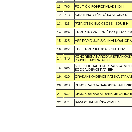
11.
768
POLITIČKI POKRET MLADIH BIH
12.
773
NARODNA BOŠNJAČKA STRANKA
13.
823
PATRIOTSKI BLOK BOSS - SDU BIH
14.
824
HRVATSKO ZAJEDNIŠTVO (HDZ 199
15.
825
HSP ÐAPIĆ-JURIŠIĆ I NHI-KOALICI
16.
827
HDZ-HRVATSKA KOALICIJA -HNZ
KONGRESNA NARODNA STRANKA ZAŠ
17.
370
PRAVDE I MORALA BIH
SDP - SOCIJALDEMOKRATSKA PARTI
18.
008
SOCIJALDEMOKRATI BIH
19.
020
GRAÐANSKA DEMOKRATSKA STRANK
20.
028
DEMOKRATSKA NARODNA ZAJEDNIC
21.
032
DEMOKRATSKA STRANKA INVALIDA B
22.
074
SP-SOCIJALISTIČKA PARTIJA