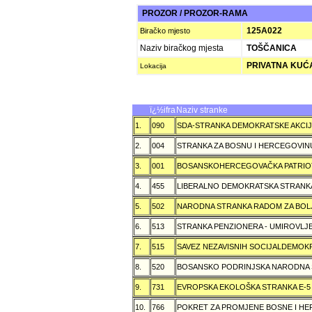
PROZOR / PROZOR-RAMA
125A022
Biračko mjesto
Naziv biračkog mjesta
TOŠČANICA
PRIVATNA KUĆA
Lokacija
ï¿½ifra
Naziv stranke
1.
090
SDA-STRANKA DEMOKRATSKE AKCI
2.
004
STRANKA ZA BOSNU I HERCEGOVIN
3.
001
BOSANSKOHERCEGOVAČKA PATRIOT
4.
455
LIBERALNO DEMOKRATSKA STRANK
5.
502
NARODNA STRANKA RADOM ZA BOL
6.
513
STRANKA PENZIONERA - UMIROVLJE
7.
515
SAVEZ NEZAVISNIH SOCIJALDEMOKR
8.
520
BOSANSKO PODRINJSKA NARODNA
9.
731
EVROPSKA EKOLOŠKA STRANKA E-5
10.
766
POKRET ZA PROMJENE BOSNE I H