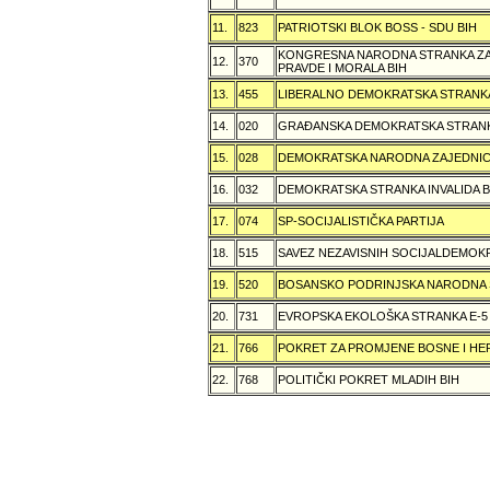
11.
823
PATRIOTSKI BLOK BOSS - SDU BIH
KONGRESNA NARODNA STRANKA ZAŠ
12.
370
PRAVDE I MORALA BIH
13.
455
LIBERALNO DEMOKRATSKA STRANK
14.
020
GRAÐANSKA DEMOKRATSKA STRANK
15.
028
DEMOKRATSKA NARODNA ZAJEDNIC
16.
032
DEMOKRATSKA STRANKA INVALIDA B
17.
074
SP-SOCIJALISTIČKA PARTIJA
18.
515
SAVEZ NEZAVISNIH SOCIJALDEMOKR
19.
520
BOSANSKO PODRINJSKA NARODNA
20.
731
EVROPSKA EKOLOŠKA STRANKA E-5
21.
766
POKRET ZA PROMJENE BOSNE I H
22.
768
POLITIČKI POKRET MLADIH BIH