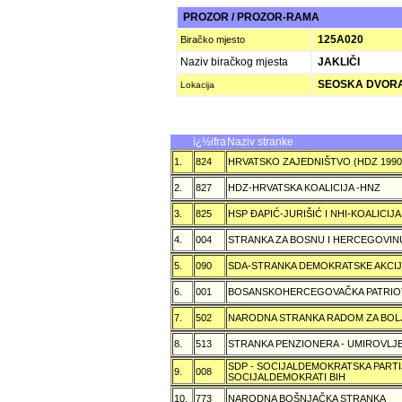
PROZOR / PROZOR-RAMA
125A020
Biračko mjesto
Naziv biračkog mjesta
JAKLIČI
SEOSKA DVORAN
Lokacija
ï¿½ifra
Naziv stranke
1.
824
HRVATSKO ZAJEDNIŠTVO (HDZ 199
2.
827
HDZ-HRVATSKA KOALICIJA -HNZ
3.
825
HSP ÐAPIĆ-JURIŠIĆ I NHI-KOALICI
4.
004
STRANKA ZA BOSNU I HERCEGOVIN
5.
090
SDA-STRANKA DEMOKRATSKE AKCI
6.
001
BOSANSKOHERCEGOVAČKA PATRIOT
7.
502
NARODNA STRANKA RADOM ZA BOL
8.
513
STRANKA PENZIONERA - UMIROVLJE
SDP - SOCIJALDEMOKRATSKA PARTI
9.
008
SOCIJALDEMOKRATI BIH
10.
773
NARODNA BOŠNJAČKA STRANKA