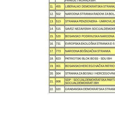
PRAVDE I MORALA BIH
11.
455
LIBERALNO DEMOKRATSKA STRANK
12.
502
NARODNA STRANKA RADOM ZA BOL
13.
513
STRANKA PENZIONERA - UMIROVLJE
14.
515
SAVEZ NEZAVISNIH SOCIJALDEMOKR
15.
520
BOSANSKO PODRINJSKA NARODNA
16.
731
EVROPSKA EKOLOŠKA STRANKA E-5
17.
773
NARODNA BOŠNJAČKA STRANKA
18.
823
PATRIOTSKI BLOK BOSS - SDU BIH
19.
001
BOSANSKOHERCEGOVAČKA PATRIOT
20.
004
STRANKA ZA BOSNU I HERCEGOVIN
SDP - SOCIJALDEMOKRATSKA PARTI
21.
008
SOCIJALDEMOKRATI BIH
22.
020
GRAÐANSKA DEMOKRATSKA STRANK