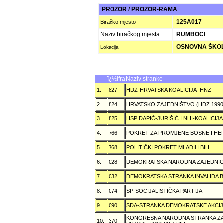
PROZOR / PROZOR-RAMA
125A017
Biračko mjesto
Naziv biračkog mjesta
RUMBOCI
OSNOVNA ŠKOL
Lokacija
ï¿½ifra
Naziv stranke
1.
827
HDZ-HRVATSKA KOALICIJA -HNZ
2.
824
HRVATSKO ZAJEDNIŠTVO (HDZ 199
3.
825
HSP ÐAPIĆ-JURIŠIĆ I NHI-KOALICI
4.
766
POKRET ZA PROMJENE BOSNE I H
5.
768
POLITIČKI POKRET MLADIH BIH
6.
028
DEMOKRATSKA NARODNA ZAJEDNIC
7.
032
DEMOKRATSKA STRANKA INVALIDA B
8.
074
SP-SOCIJALISTIČKA PARTIJA
9.
090
SDA-STRANKA DEMOKRATSKE AKCI
KONGRESNA NARODNA STRANKA ZAŠ
10.
370