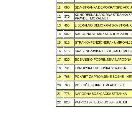
11.
090
SDA-STRANKA DEMOKRATSKE AKCI
KONGRESNA NARODNA STRANKA ZAŠ
12.
370
PRAVDE I MORALA BIH
13.
455
LIBERALNO DEMOKRATSKA STRANK
14.
502
NARODNA STRANKA RADOM ZA BOL
15.
513
STRANKA PENZIONERA - UMIROVLJE
16.
515
SAVEZ NEZAVISNIH SOCIJALDEMOKR
17.
520
BOSANSKO PODRINJSKA NARODNA
18.
731
EVROPSKA EKOLOŠKA STRANKA E-5
19.
766
POKRET ZA PROMJENE BOSNE I H
20.
768
POLITIČKI POKRET MLADIH BIH
21.
773
NARODNA BOŠNJAČKA STRANKA
22.
823
PATRIOTSKI BLOK BOSS - SDU BIH