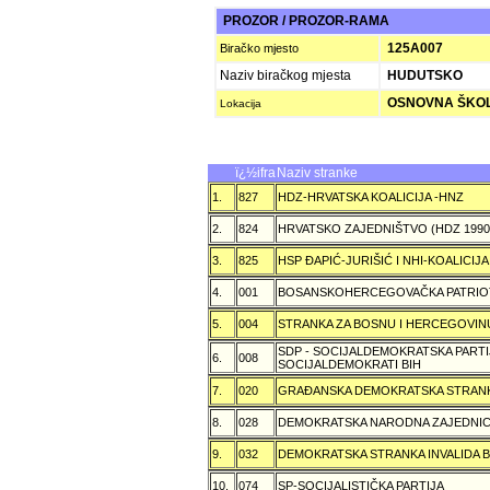
PROZOR / PROZOR-RAMA
125A007
Biračko mjesto
Naziv biračkog mjesta
HUDUTSKO
OSNOVNA ŠKOL
Lokacija
ï¿½ifra
Naziv stranke
1.
827
HDZ-HRVATSKA KOALICIJA -HNZ
2.
824
HRVATSKO ZAJEDNIŠTVO (HDZ 199
3.
825
HSP ÐAPIĆ-JURIŠIĆ I NHI-KOALICI
4.
001
BOSANSKOHERCEGOVAČKA PATRIOT
5.
004
STRANKA ZA BOSNU I HERCEGOVIN
SDP - SOCIJALDEMOKRATSKA PARTI
6.
008
SOCIJALDEMOKRATI BIH
7.
020
GRAÐANSKA DEMOKRATSKA STRANK
8.
028
DEMOKRATSKA NARODNA ZAJEDNIC
9.
032
DEMOKRATSKA STRANKA INVALIDA B
10.
074
SP-SOCIJALISTIČKA PARTIJA