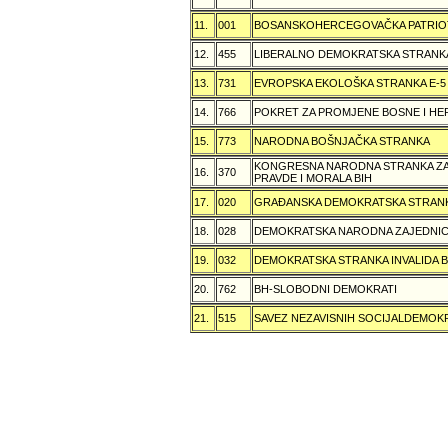
11.
001
BOSANSKOHERCEGOVAČKA PATRIOT
12.
455
LIBERALNO DEMOKRATSKA STRANK
13.
731
EVROPSKA EKOLOŠKA STRANKA E-5
14.
766
POKRET ZA PROMJENE BOSNE I H
15.
773
NARODNA BOŠNJAČKA STRANKA
KONGRESNA NARODNA STRANKA ZAŠ
16.
370
PRAVDE I MORALA BIH
17.
020
GRAÐANSKA DEMOKRATSKA STRANK
18.
028
DEMOKRATSKA NARODNA ZAJEDNIC
19.
032
DEMOKRATSKA STRANKA INVALIDA B
20.
762
BH-SLOBODNI DEMOKRATI
21.
515
SAVEZ NEZAVISNIH SOCIJALDEMOKR