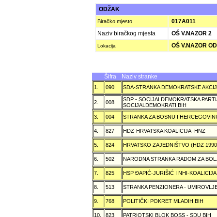
ODŽAK
017A011
Biračko mjesto
Naziv biračkog mjesta
OŠ V.NAZOR 2
OŠ V.NAZOR O
Lokacija
Šifra
Naziv stranke
1.
090
SDA-STRANKA DEMOKRATSKE AKCI
SDP - SOCIJALDEMOKRATSKA PARTI
2.
008
SOCIJALDEMOKRATI BIH
3.
004
STRANKA ZA BOSNU I HERCEGOVIN
4.
827
HDZ-HRVATSKA KOALICIJA -HNZ
5.
824
HRVATSKO ZAJEDNIŠTVO (HDZ 199
6.
502
NARODNA STRANKA RADOM ZA BOL
7.
825
HSP ÐAPIĆ-JURIŠIĆ I NHI-KOALICI
8.
513
STRANKA PENZIONERA - UMIROVLJE
9.
768
POLITIČKI POKRET MLADIH BIH
10.
823
PATRIOTSKI BLOK BOSS - SDU BIH