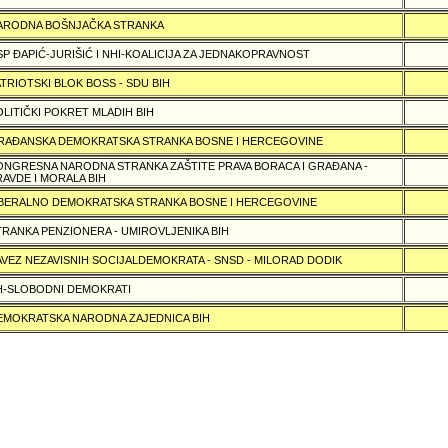
ARODNA BOŠNJAČKA STRANKA
SP ÐAPIĆ-JURIŠIĆ I NHI-KOALICIJA ZA JEDNAKOPRAVNOST
ATRIOTSKI BLOK BOSS - SDU BIH
OLITIČKI POKRET MLADIH BIH
RAÐANSKA DEMOKRATSKA STRANKA BOSNE I HERCEGOVINE
ONGRESNA NARODNA STRANKA ZAŠTITE PRAVA BORACA I GRAÐANA -
RAVDE I MORALA BIH
IBERALNO DEMOKRATSKA STRANKA BOSNE I HERCEGOVINE
TRANKA PENZIONERA - UMIROVLJENIKA BIH
AVEZ NEZAVISNIH SOCIJALDEMOKRATA - SNSD - MILORAD DODIK
H-SLOBODNI DEMOKRATI
EMOKRATSKA NARODNA ZAJEDNICA BIH