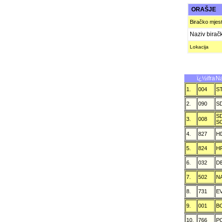
ORAŠJE
Biračko mjes
Naziv birač
Lokacija
ï¿½ifra
Na
1.
004
S
2.
090
S
S
3.
008
S
4.
827
H
5.
824
H
6.
032
D
7.
502
N
8.
731
E
9.
001
B
10.
766
P