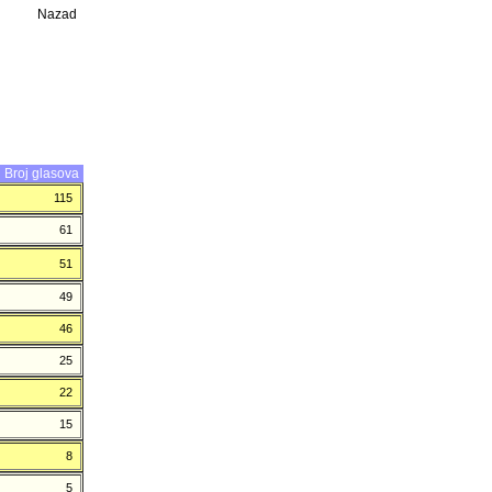
Nazad
Broj glasova
115
61
51
49
46
25
22
15
8
5