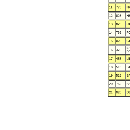
11.
773
N
12.
825
H
13.
823
P
14.
768
P
15.
020
G
K
16.
370
P
17.
455
L
18.
513
S
19.
515
S
20.
762
B
21.
028
D