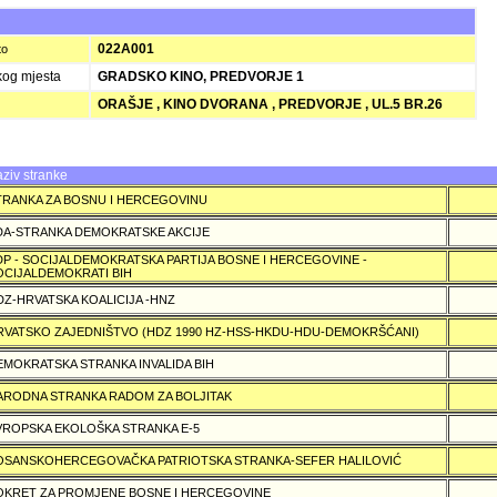
022A001
to
kog mjesta
GRADSKO KINO, PREDVORJE 1
ORAŠJE , KINO DVORANA , PREDVORJE , UL.5 BR.26
ziv stranke
TRANKA ZA BOSNU I HERCEGOVINU
DA-STRANKA DEMOKRATSKE AKCIJE
DP - SOCIJALDEMOKRATSKA PARTIJA BOSNE I HERCEGOVINE -
OCIJALDEMOKRATI BIH
DZ-HRVATSKA KOALICIJA -HNZ
RVATSKO ZAJEDNIŠTVO (HDZ 1990 HZ-HSS-HKDU-HDU-DEMOKRŠĆANI)
EMOKRATSKA STRANKA INVALIDA BIH
ARODNA STRANKA RADOM ZA BOLJITAK
VROPSKA EKOLOŠKA STRANKA E-5
OSANSKOHERCEGOVAČKA PATRIOTSKA STRANKA-SEFER HALILOVIĆ
OKRET ZA PROMJENE BOSNE I HERCEGOVINE