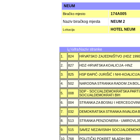
NEUM
174A005
Biračko mjesto
Naziv biračkog mjesta
NEUM 2
HOTEL NEUM
Lokacija
ï¿½ifra
Naziv stranke
1.
824
HRVATSKO ZAJEDNIŠTVO (HDZ 199
2.
827
HDZ-HRVATSKA KOALICIJA -HNZ
3.
825
HSP ÐAPIĆ-JURIŠIĆ I NHI-KOALICI
4.
502
NARODNA STRANKA RADOM ZA BOL
SDP - SOCIJALDEMOKRATSKA PARTI
5.
008
SOCIJALDEMOKRATI BIH
6.
004
STRANKA ZA BOSNU I HERCEGOVIN
7.
032
DEMOKRATSKA STRANKA INVALIDA B
8.
513
STRANKA PENZIONERA - UMIROVLJE
9.
515
SAVEZ NEZAVISNIH SOCIJALDEMOKR
10.
768
POLITIČKI POKRET MLADIH BIH