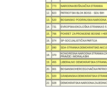
11.
773
NARODNA BOŠNJAČKA STRANKA
12.
823
PATRIOTSKI BLOK BOSS - SDU BIH
13.
520
BOSANSKO PODRINJSKA NARODNA
14.
731
EVROPSKA EKOLOŠKA STRANKA E-5
15.
766
POKRET ZA PROMJENE BOSNE I H
16.
074
SP-SOCIJALISTIČKA PARTIJA
17.
090
SDA-STRANKA DEMOKRATSKE AKCI
KONGRESNA NARODNA STRANKA ZAŠ
18.
370
PRAVDE I MORALA BIH
19.
455
LIBERALNO DEMOKRATSKA STRANK
20.
001
BOSANSKOHERCEGOVAČKA PATRIOT
21.
020
GRAÐANSKA DEMOKRATSKA STRANK
22.
028
DEMOKRATSKA NARODNA ZAJEDNIC