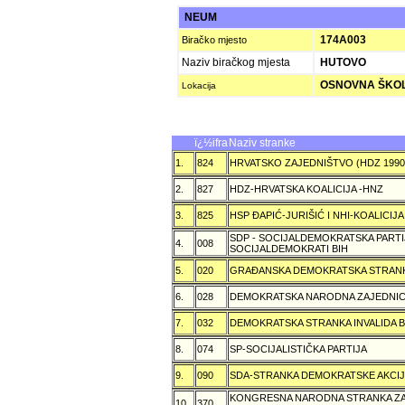
NEUM
174A003
Biračko mjesto
Naziv biračkog mjesta
HUTOVO
OSNOVNA ŠKOL
Lokacija
ï¿½ifra
Naziv stranke
1.
824
HRVATSKO ZAJEDNIŠTVO (HDZ 199
2.
827
HDZ-HRVATSKA KOALICIJA -HNZ
3.
825
HSP ÐAPIĆ-JURIŠIĆ I NHI-KOALICI
SDP - SOCIJALDEMOKRATSKA PARTI
4.
008
SOCIJALDEMOKRATI BIH
5.
020
GRAÐANSKA DEMOKRATSKA STRANK
6.
028
DEMOKRATSKA NARODNA ZAJEDNIC
7.
032
DEMOKRATSKA STRANKA INVALIDA B
8.
074
SP-SOCIJALISTIČKA PARTIJA
9.
090
SDA-STRANKA DEMOKRATSKE AKCI
KONGRESNA NARODNA STRANKA ZAŠ
10.
370