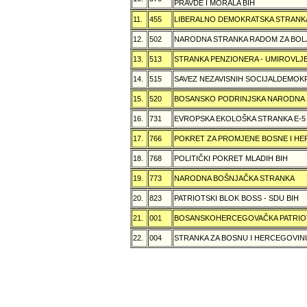
PRAVDE I MORALA BIH
11.
455
LIBERALNO DEMOKRATSKA STRANK
12.
502
NARODNA STRANKA RADOM ZA BOL
13.
513
STRANKA PENZIONERA - UMIROVLJE
14.
515
SAVEZ NEZAVISNIH SOCIJALDEMOKR
15.
520
BOSANSKO PODRINJSKA NARODNA
16.
731
EVROPSKA EKOLOŠKA STRANKA E-5
17.
766
POKRET ZA PROMJENE BOSNE I H
18.
768
POLITIČKI POKRET MLADIH BIH
19.
773
NARODNA BOŠNJAČKA STRANKA
20.
823
PATRIOTSKI BLOK BOSS - SDU BIH
21.
001
BOSANSKOHERCEGOVAČKA PATRIOT
22.
004
STRANKA ZA BOSNU I HERCEGOVIN