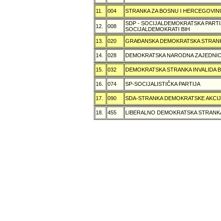
11.
004
STRANKA ZA BOSNU I HERCEGOVIN
SDP - SOCIJALDEMOKRATSKA PARTI
12.
008
SOCIJALDEMOKRATI BIH
13.
020
GRAÐANSKA DEMOKRATSKA STRANK
14.
028
DEMOKRATSKA NARODNA ZAJEDNIC
15.
032
DEMOKRATSKA STRANKA INVALIDA B
16.
074
SP-SOCIJALISTIČKA PARTIJA
17.
090
SDA-STRANKA DEMOKRATSKE AKCI
18.
455
LIBERALNO DEMOKRATSKA STRANK