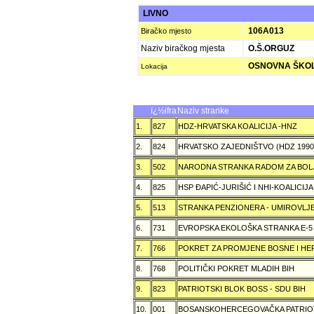
LIVNO
106A013
Biračko mjesto
Naziv biračkog mjesta
O.Š.ORGUZ
OSNOVNA ŠKOL
Lokacija
ï¿½ifra
Naziv stranke
1.
827
HDZ-HRVATSKA KOALICIJA -HNZ
2.
824
HRVATSKO ZAJEDNIŠTVO (HDZ 199
3.
502
NARODNA STRANKA RADOM ZA BOL
4.
825
HSP ÐAPIĆ-JURIŠIĆ I NHI-KOALICI
5.
513
STRANKA PENZIONERA - UMIROVLJE
6.
731
EVROPSKA EKOLOŠKA STRANKA E-5
7.
766
POKRET ZA PROMJENE BOSNE I H
8.
768
POLITIČKI POKRET MLADIH BIH
9.
823
PATRIOTSKI BLOK BOSS - SDU BIH
10.
001
BOSANSKOHERCEGOVAČKA PATRIOT